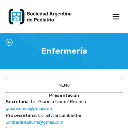
Enfermería
MENU
Presentación
Secretaria:
Lic. Graciela Noemí Reinoso
graareinoso@gmail.com
Prosecretaria:
Lic. Silvina Lumbardini
lumbardini.silvina@gmail.com