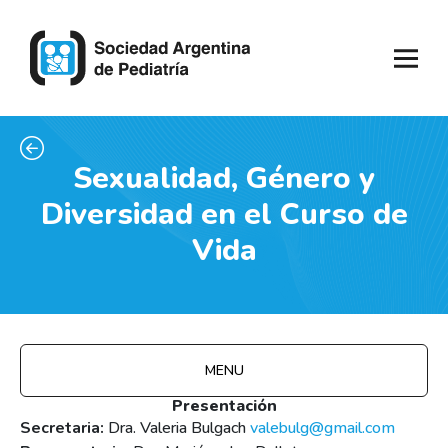
Sexualidad, Género y
Diversidad en el Curso de
Vida
MENU
Presentación
Secretaria:
Dra. Valeria Bulgach
valebulg@gmail.com