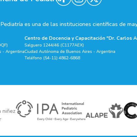
ediatría es una de las instituciones científicas de ma
Centro de Docencia y Capacitación "Dr. Carlos A
DQF)
Salguero 1244/46 (C1177AEX)
 - Argentina
Ciudad Autónoma de Buenos Aires - Argentina
Teléfono (54-11) 4862-6868
 niñez
r