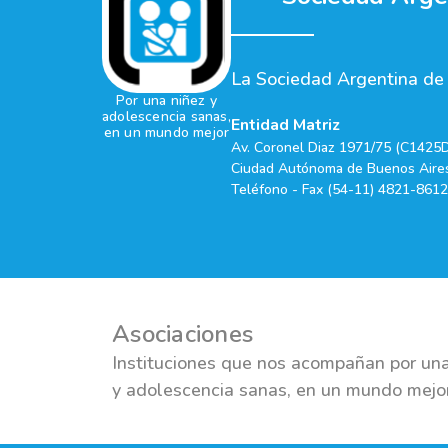
La Sociedad Argentina de P
Por una niñez y
adolescencia sanas,
Entidad Matriz
en un mundo mejor
Av. Coronel Diaz 1971/75 (C1425
Ciudad Autónoma de Buenos Aires
Teléfono - Fax (54-11) 4821-8612
Asociaciones
Instituciones que nos acompañan por una
y adolescencia sanas, en un mundo mejo