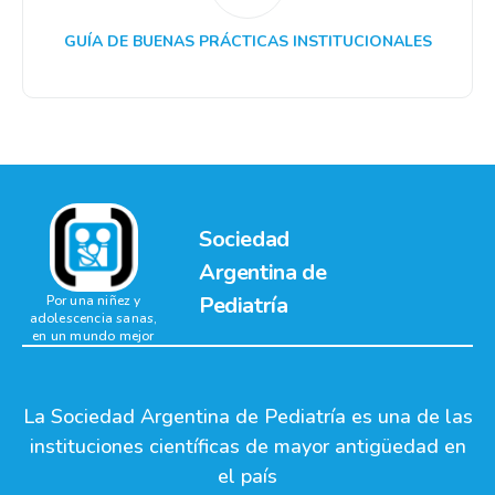
GUÍA DE BUENAS PRÁCTICAS INSTITUCIONALES
Sociedad
Argentina de
Pediatría
Por una niñez y
adolescencia sanas,
en un mundo mejor
La Sociedad Argentina de Pediatría es una de las
instituciones científicas de mayor antigüedad en
el país